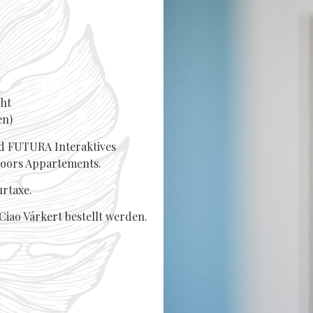
ht
en)
nd FUTURA Interaktives
Doors Appartements.
urtaxe.
iao Várkert bestellt werden.