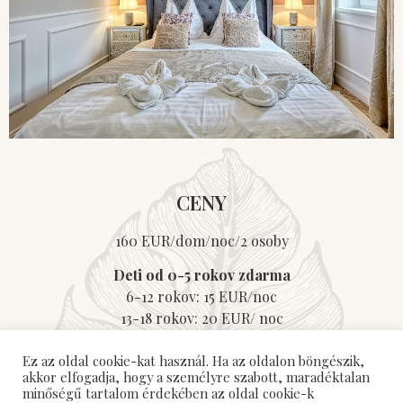
CENY
160 EUR/dom/noc/2 osoby
Deti od 0-5 rokov zdarma
6-12 rokov: 15 EUR/noc
13-18 rokov: 20 EUR/ noc
Domáci mazlíček:
Ez az oldal cookie-kat használ. Ha az oldalon böngészik,
20 EUR/noc
akkor elfogadja, hogy a személyre szabott, maradéktalan
minőségű tartalom érdekében az oldal cookie-k
Zľava na vstupnom do termálnych kúpeľov a interaktívneho