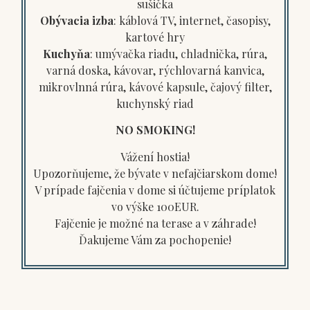
sušička
Obývacia izba
: káblová TV, internet, časopisy,
kartové hry
Kuchyňa
: umývačka riadu, chladnička, rúra,
varná doska, kávovar, rýchlovarná kanvica,
mikrovlnná rúra, kávové kapsule, čajový filter,
kuchynský riad
NO SMOKING!
Vážení hostia!
Upozorňujeme, že bývate v nefajčiarskom dome!
V prípade fajčenia v dome si účtujeme príplatok
vo výške 100EUR.
Fajčenie je možné na terase a v záhrade!
Ďakujeme Vám za pochopenie!