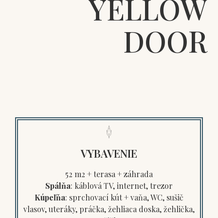
YELLOW
DOOR
VYBAVENIE
52 m2 + terasa + záhrada
Spálňa
: káblová TV, internet, trezor
Kúpeľňa
: sprchovací kút + vaňa, WC, sušič
vlasov, uteráky, práčka, žehliaca doska, žehlička,